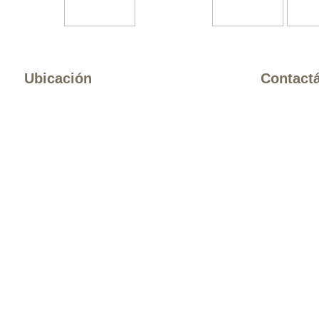
Ubicación
Contact
A
MMAC, Oaxaca No. 30,
Tel: (55) 55
Col. Roma C.P. 06760, México, D.F.
info@ammic