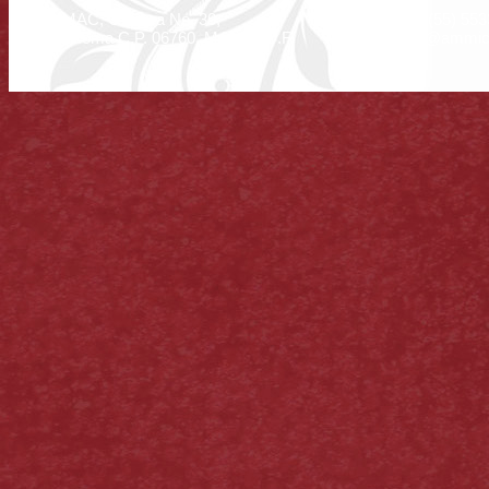
A
MMAC, Oaxaca No. 30,
Tel: (55) 55
Col. Roma C.P. 06760, México, D.F.
info@ammic