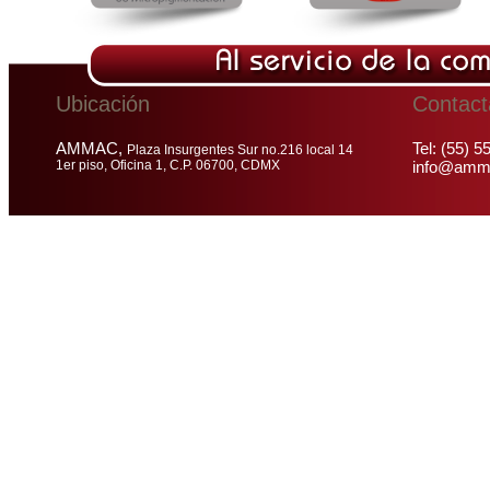
Ubicación
Contac
AMMAC,
Tel: (55) 
Plaza Insurgentes Sur no.216 local 14
1er piso, Oficina 1, C.P. 06700, CDMX
info@ammi