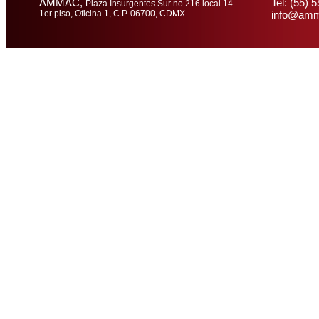
AMMAC,
Tel: (55) 
Plaza Insurgentes Sur no.216 local 14
1er piso, Oficina 1, C.P. 06700, CDMX
info@amm